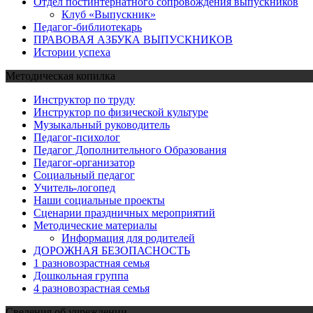
Отдел постинтернатного сопровождения выпускников
Клуб «Выпускник»
Педагог-библиотекарь
ПРАВОВАЯ АЗБУКА ВЫПУСКНИКОВ
Истории успеха
Методическая копилка
Инструктор по труду
Инструктор по физической культуре
Музыкальный руководитель
Педагог-психолог
Педагог Дополнительного Образования
Педагог-организатор
Социальный педагог
Учитель-логопед
Наши социальные проекты
Сценарии праздничных мероприятий
Методические материалы
Информация для родителей
ДОРОЖНАЯ БЕЗОПАСНОСТЬ
1 разновозрастная семья
Дошкольная группа
4 разновозрастная семья
Сведения об учреждении