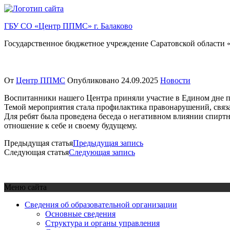
Перейти
к
ГБУ СО «Центр ППМС» г. Балаково
содержимому
Государственное бюджетное учреждение Саратовской области «
От
Центр ППМС
Опубликовано
24.09.2025
Новости
Воспитанники нашего Центра приняли участие в Едином дне 
Темой мероприятия стала профилактика правонарушений, связ
Для ребят была проведена беседа о негативном влиянии спирт
отношение к себе и своему будущему.
Предыдущая статья
Предыдущая запись
Следующая статья
Следующая запись
Меню сайта
Сведения об образовательной организации
Основные сведения
Структура и органы управления