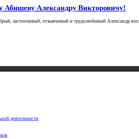
у Абишеву Александру Викторовичу!
обрый, застенчивый, отзывчивый и трудолюбивый Александр восп
ьной деятельности
иков