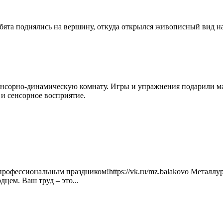
ята поднялись на вершину, откуда открылся живописный вид на
енсорно-динамическую комнату. Игры и упражнения подарили м
 и сенсорное восприятие.
профессиональным праздником!https://vk.ru/mz.balakovo Металл
цем. Ваш труд – это...