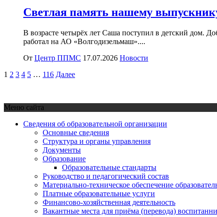
Светлая память нашему выпускник
В возрасте четырёх лет Саша поступил в детский дом. Д
работал на АО «Волгодизельмаш»....
От
Центр ППМС
17.07.2026
Новости
Пагинация
1
2
3
4
5
…
116
Далее
записей
Меню сайта
Сведения об образовательной организации
Основные сведения
Структура и органы управления
Документы
Образование
Образовательные стандарты
Руководство и педагогический состав
Материально-техническое обеспечение образовател
Платные образовательные услуги
Финансово-хозяйственная деятельность
Вакантные места для приёма (перевода) воспитанн