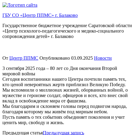
Перейти
к
ГБУ СО «Центр ППМС» г. Балаково
содержимому
Государственное бюджетное учреждение Саратовской области
«Центр психолого-педагогического и медико-социального
сопровождения детей» г. Балаково
От
Центр ППМС
Опубликовано
03.09.2025
Новости
3 сентября 2025 года – 80 лет со Дня окончания Второй
мировой войны
Сегодня воспитанники нашего Центра почтили память тех,
кто ценой невероятных жертв приблизил Великую Победу.
Мы вспомнили о миллионах жизней, оборванных войной, о
мужестве и героизме солдат, офицеров и всех, кто внес свой
вклад в освобождение мира от фашизма.
Мы благодарим и склоняем головы перед подвигом народа,
благодаря которому мы живём под мирным небом.
Пусть память о тех событиях объединяет поколения и учит
ценить мир, свободу и жизнь.
Предыдущая статья
Предыдущая запись