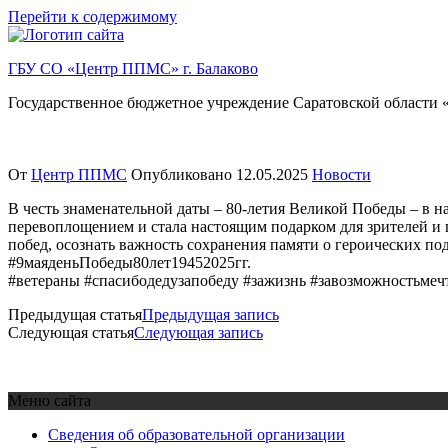
Перейти к содержимому
ГБУ СО «Центр ППМС» г. Балаково
Государственное бюджетное учреждение Саратовской области «
От
Центр ППМС
Опубликовано
12.05.2025
Новости
В честь знаменательной даты – 80-летия Великой Победы – в 
перевоплощением и стала настоящим подарком для зрителей и го
побед, осознать важность сохранения памяти о героических по
#9маяденьПобеды80лет19452025гг.
#ветераны #спасибодедузапобеду #зажизнь #завозможностьмеч
Предыдущая статья
Предыдущая запись
Следующая статья
Следующая запись
Меню сайта
Сведения об образовательной организации