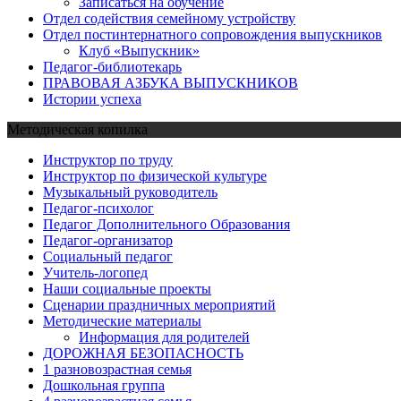
Записаться на обучение
Отдел содействия семейному устройству
Отдел постинтернатного сопровождения выпускников
Клуб «Выпускник»
Педагог-библиотекарь
ПРАВОВАЯ АЗБУКА ВЫПУСКНИКОВ
Истории успеха
Методическая копилка
Инструктор по труду
Инструктор по физической культуре
Музыкальный руководитель
Педагог-психолог
Педагог Дополнительного Образования
Педагог-организатор
Социальный педагог
Учитель-логопед
Наши социальные проекты
Сценарии праздничных мероприятий
Методические материалы
Информация для родителей
ДОРОЖНАЯ БЕЗОПАСНОСТЬ
1 разновозрастная семья
Дошкольная группа