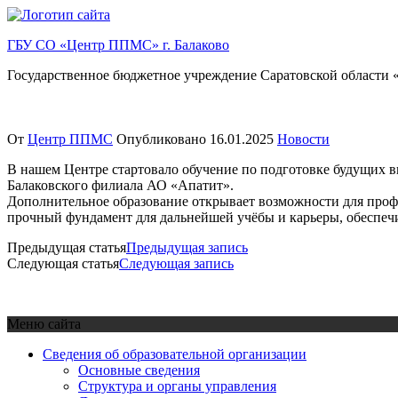
Перейти
к
ГБУ СО «Центр ППМС» г. Балаково
содержимому
Государственное бюджетное учреждение Саратовской области «
От
Центр ППМС
Опубликовано
16.01.2025
Новости
В нашем Центре стартовало обучение по подготовке будущих 
Балаковского филиала АО «Апатит».
Дополнительное образование открывает возможности для профес
прочный фундамент для дальнейшей учёбы и карьеры, обеспеч
Предыдущая статья
Предыдущая запись
Следующая статья
Следующая запись
Меню сайта
Сведения об образовательной организации
Основные сведения
Структура и органы управления