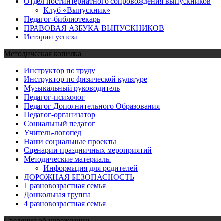
Отдел постинтернатного сопровождения выпускников
Клуб «Выпускник»
Педагог-библиотекарь
ПРАВОВАЯ АЗБУКА ВЫПУСКНИКОВ
Истории успеха
Методическая копилка
Инструктор по труду
Инструктор по физической культуре
Музыкальный руководитель
Педагог-психолог
Педагог Дополнительного Образования
Педагог-организатор
Социальный педагог
Учитель-логопед
Наши социальные проекты
Сценарии праздничных мероприятий
Методические материалы
Информация для родителей
ДОРОЖНАЯ БЕЗОПАСНОСТЬ
1 разновозрастная семья
Дошкольная группа
4 разновозрастная семья
Сведения об учреждении