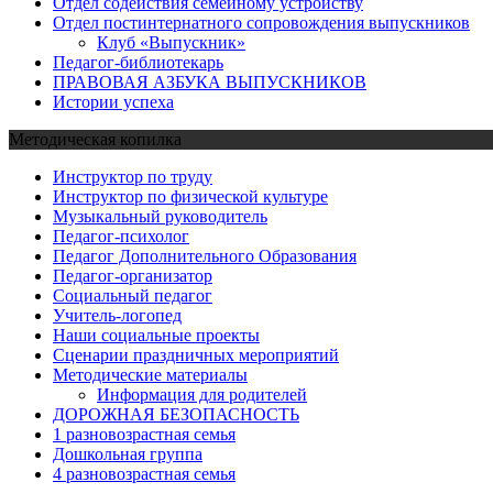
Отдел содействия семейному устройству
Отдел постинтернатного сопровождения выпускников
Клуб «Выпускник»
Педагог-библиотекарь
ПРАВОВАЯ АЗБУКА ВЫПУСКНИКОВ
Истории успеха
Методическая копилка
Инструктор по труду
Инструктор по физической культуре
Музыкальный руководитель
Педагог-психолог
Педагог Дополнительного Образования
Педагог-организатор
Социальный педагог
Учитель-логопед
Наши социальные проекты
Сценарии праздничных мероприятий
Методические материалы
Информация для родителей
ДОРОЖНАЯ БЕЗОПАСНОСТЬ
1 разновозрастная семья
Дошкольная группа
4 разновозрастная семья