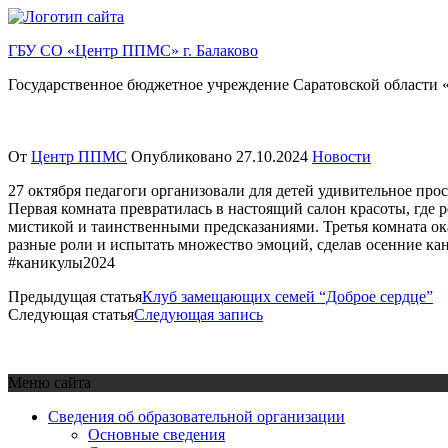
Перейти
к
ГБУ СО «Центр ППМС» г. Балаково
содержимому
Государственное бюджетное учреждение Саратовской области «
От
Центр ППМС
Опубликовано
27.10.2024
Новости
27 октября педагоги организовали для детей удивительное прос
Первая комната превратилась в настоящий салон красоты, где 
мистикой и таинственными предсказаниями. Третья комната ок
разные роли и испытать множество эмоций, сделав осенние к
#каникулы2024
Предыдущая статья
Клуб замещающих семей “Доброе сердце”
Следующая статья
Следующая запись
Меню сайта
Сведения об образовательной организации
Основные сведения