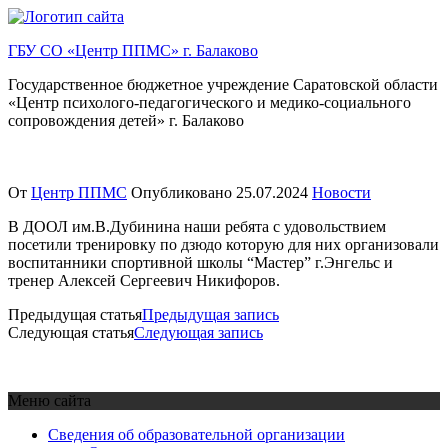
Перейти
к
ГБУ СО «Центр ППМС» г. Балаково
содержимому
Государственное бюджетное учреждение Саратовской области
«Центр психолого-педагогического и медико-социального
сопровождения детей» г. Балаково
От
Центр ППМС
Опубликовано
25.07.2024
Новости
В ДООЛ им.В.Дубинина наши ребята с удовольствием
посетили тренировку по дзюдо которую для них организовали
воспитанники спортивной школы “Мастер” г.Энгельс и
тренер Алексей Сергеевич Никифоров.
Предыдущая статья
Предыдущая запись
Следующая статья
Следующая запись
Меню сайта
Сведения об образовательной организации