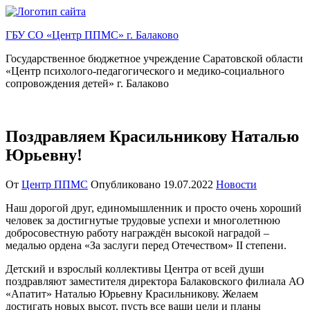
Перейти
к
ГБУ СО «Центр ППМС» г. Балаково
содержимому
Государственное бюджетное учреждение Саратовской области
«Центр психолого-педагогического и медико-социального
сопровождения детей» г. Балаково
Поздравляем Красильникову Наталью
Юрьевну!
От
Центр ППМС
Опубликовано
19.07.2022
Новости
Наш дорогой друг, единомышленник и просто очень хороший
человек за достигнутые трудовые успехи и многолетнюю
добросовестную работу награждён высокой наградой –
медалью ордена «За заслуги перед Отечеством» II степени.
Детский и взрослый коллективы Центра от всей души
поздравляют заместителя директора Балаковского филиала АО
«Апатит» Наталью Юрьевну Красильникову. Желаем
достигать новых высот, пусть все ваши цели и планы