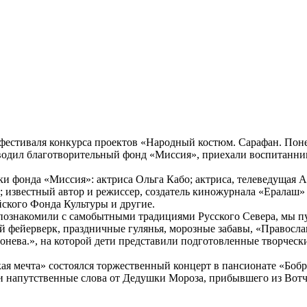
п фестиваля конкурса проектов «Народный костюм. Сарафан. Пон
водил благотворительный фонд «Миссия», приехали воспитанник
ки фонда «Миссия»: актриса Ольга Кабо; актриса, телеведущая 
 известный автор и режиссер, создатель киножурнала «Ералаш» 
ского Фонда Культуры и другие.
 познакомили с самобытными традициями Русского Севера, мы п
й фейерверк, праздничные гулянья, морозные забавы, «Правосла
нева.», на которой дети представили подготовленные творчески
ая мечта» состоялся торжественный концерт в пансионате «Боб
ли напутственные слова от Дедушки Мороза, прибывшего из Вотч