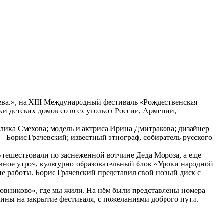
ева.», на XIII Международный фестиваль «Рождественская
и детских домов со всех уголков России, Армении,
Алика Смехова; модель и актриса Ирина Дмитракова; дизайнер
– Борис Грачевский; известный этнограф, собиратель русского
утешествовали по заснеженной вотчине Деда Мороза, а еще
вное утро», культурно-образовательный блок «Уроки народной
е работы. Борис Грачевский представил свой новый диск с
ровниково», где мы жили. На нём были представлены номера
ины на закрытие фестиваля, с пожеланиями доброго пути.