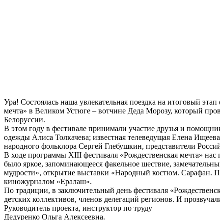
Ура! Состоялась наша увлекательная поездка на итоговый эта
мечта» в Великом Устюге – вотчине Деда Морозу, который про
Белоруссии.
В этом году в фестивале принимали участие друзья и помощни
одежды Алиса Толкачева; известная телеведущая Елена Ищеева;
народного фольклора Сергей Глебушкин, представители Россий
В ходе программы XIII фестиваля «Рождественская мечта» нас
было яркое, запоминающееся факельное шествие, замечательны
мудрости», открытие выставки «Народный костюм. Сарафан. По
киножурналом «Ералаш».
По традиции, в заключительный день фестиваля «Рождественск
детских коллективов, членов делегаций регионов. И прозвуча
Руководитель проекта, инструктор по труду
Дедуренко Ольга Алексеевна.