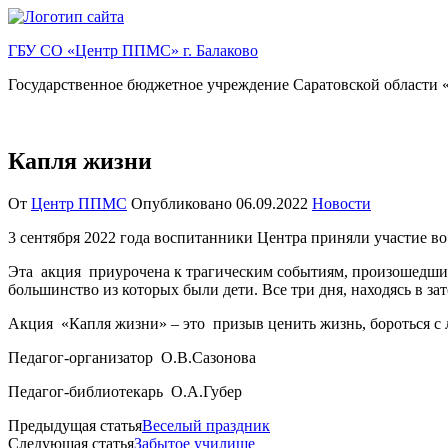
Перейти
к
ГБУ СО «Центр ППМС» г. Балаково
содержимому
Государственное бюджетное учреждение Саратовской области «
Капля жизни
От
Центр ППМС
Опубликовано
06.09.2022
Новости
3 сентября 2022 года воспитанники Центра приняли участие в
Эта акция приурочена к трагическим событиям, произошедшим в 
большинство из которых были дети. Все три дня, находясь в за
Акция «Капля жизни» – это призыв ценить жизнь, бороться с 
Педагог-организатор О.В.Сазонова
Педагог-библиотекарь О.А.Губер
Предыдущая статья
Веселый праздник
Следующая статья
Забытое училище