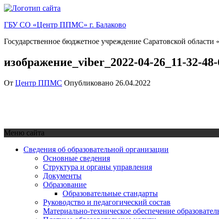
Перейти
к
ГБУ СО «Центр ППМС» г. Балаково
содержимому
Государственное бюджетное учреждение Саратовской области «
изображение_viber_2022-04-26_11-32-48-
От
Центр ППМС
Опубликовано
26.04.2022
Меню сайта
Сведения об образовательной организации
Основные сведения
Структура и органы управления
Документы
Образование
Образовательные стандарты
Руководство и педагогический состав
Материально-техническое обеспечение образовател