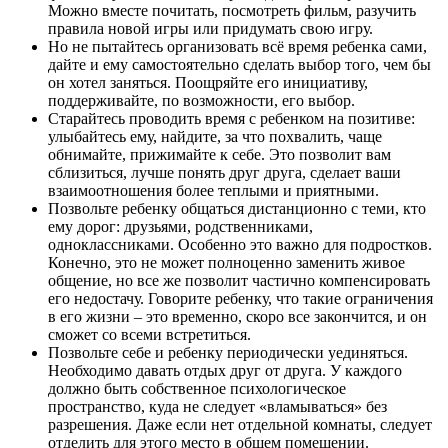
Можно вместе почитать, посмотреть фильм, разучить
правила новой игры или придумать свою игру.
Но не пытайтесь организовать всё время ребенка сами,
дайте и ему самостоятельно сделать выбор того, чем бы
он хотел заняться. Поощряйте его инициативу,
поддерживайте, по возможности, его выбор.
Старайтесь проводить время с ребенком на позитиве:
улыбайтесь ему, найдите, за что похвалить, чаще
обнимайте, прижимайте к себе. Это позволит вам
сблизиться, лучше понять друг друга, сделает ваши
взаимоотношения более теплыми и приятными.
Позвольте ребенку общаться дистанционно с теми, кто
ему дорог: друзьями, родственниками,
одноклассниками. Особенно это важно для подростков.
Конечно, это не может полноценно заменить живое
общение, но все же позволит частично компенсировать
его недостачу. Говорите ребенку, что такие ограничения
в его жизни – это временно, скоро все закончится, и он
сможет со всеми встретиться.
Позвольте себе и ребенку периодически уединяться.
Необходимо давать отдых друг от друга. У каждого
должно быть собственное психологическое
пространство, куда не следует «вламываться» без
разрешения. Даже если нет отдельной комнаты, следует
отделить для этого место в общем помещении.