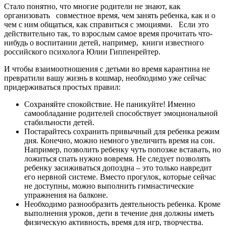
Стало понятно, что многие родители не знают, как
организовать совместное время, чем занять ребенка, как и о
чем с ним общаться, как справиться с эмоциями. Если это
действительно так, то взрослым самое время прочитать что-
нибудь о воспитании детей, например, книги известного
российского психолога Юлии Гиппенрейтер.
И чтобы взаимоотношения с детьми во время карантина не
превратили вашу жизнь в кошмар, необходимо уже сейчас
придерживаться простых правил:
Сохраняйте спокойствие. Не паникуйте! Именно
самообладание родителей способствует эмоциональной
стабильности детей.
Постарайтесь сохранить привычный для ребенка режим
дня. Конечно, можно немного увеличить время на сон.
Например, позволить ребенку чуть попозже вставать, но
ложиться спать нужно вовремя. Не следует позволять
ребенку засиживаться допоздна – это только навредит
его нервной системе. Вместо прогулок, которые сейчас
не доступны, можно выполнить гимнастические
упражнения на балконе.
Необходимо разнообразить деятельность ребенка. Кроме
выполнения уроков, дети в течение дня должны иметь
физическую активность, время для игр, творчества.