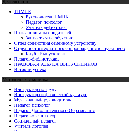
Деятельность
ТПМПК
Руководитель ПМПК
Педагог-психолог
Учитель-дефектолог
Школа приемных родителей
Записаться на обучение
Отдел содействия семейному устройству
Отдел постинтернатного сопровождения выпускников
Клуб «Выпускник»
Педагог-библиотекарь
ПРАВОВАЯ АЗБУКА ВЫПУСКНИКОВ
Истории успеха
Методическая копилка
Инструктор по труду
Инструктор по физической культуре
Музыкальный руководитель
Педагог-психолог
Педагог Дополнительного Образования
Педагог-организатор
Социальный педагог
Учитель-логопед