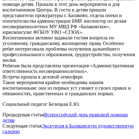
помощи детям. Прошли в этот день мероприятия и для
воспитанников Центра. В гости к детям пришли
представители прокуратуры г. Балаково, отдела опеки и
попечительства администрации БМР, инспектор по делам
несовершеннолетних МУ МВД РФ «Балаковское»,
юрисконсульт ФГБОУ УВО «СГЮА».
Воспитанники активно задавали гостям вопросы по
уголовному, гражданскому, жилищному праву. Особенно
ребят интересовали проблемы получения дальнейшего
профессионального образования, трудоустройства, получения
жилья.
Ребятам была представлена презентация «Административная
ответственность несовершеннолетних».
Встреча прошла в деловой атмосфере.
Такие мероприятия крайне необходимы нашим
воспитанникам: они из первых уст узнают о своих правах и
обязанностях, нравственных и гражданских нормах.
Социальный педагог Белецкая Е.Ю.
Предыдущая статья
Всероссийский день правовой помощи
детям
Следующая статья
Экскурсия в Балаковскую художественную
галерею