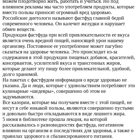
можем плодотворно жить, работать и учиться. Но под
влиянием рекламы мы часто употребляем продукты, которые
вместо пользы приносят огромный вред здоровью.
Российские диетологи называют фастфуд главной бедой
современного человека. Он калечит желудки и нарушает
обмен веществ.
Продукция фастфуда при всей привлекательности ее вкуса
является очень вредной пищей, наносящей урон нашему
организму. Постоянное ее употребление может пагубно
сказаться на здоровье человека. Это происходит из-за
содержания в этой продукции пищевых добавок, красителей,
консервантов, усилителей вкуса и трансгенных жиров,
которые делают эту пищу более привлекательной, удобной,
долго хранимой.
На пакетах с фастфудом информация о вреде здоровью не
указана. Да и люди, которые с удовольствием потребляют эти
кулинарные «шедевры», совершенно об этом не
задумываются.
Все калории, которые мы получаем вместе с этой пищей, не
несут в себе никакой пользы, являются совершенно пустыми
и довольно быстро откладываются в виде лишнего жира.
5 июня в библиотеке прошла лекция, на которой
рассказывалось о разновидностях фастфуда, негативном
влиянии на организм и последствиях для здоровья, а также о
правилах здорового и сбалансированного питания.